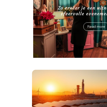
Zo creëer je een uit
e
sfeervolle eveneme
Read more