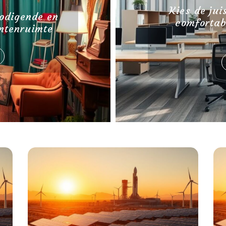
Kies de jui
nodigende en
comfortab
ntenruimte