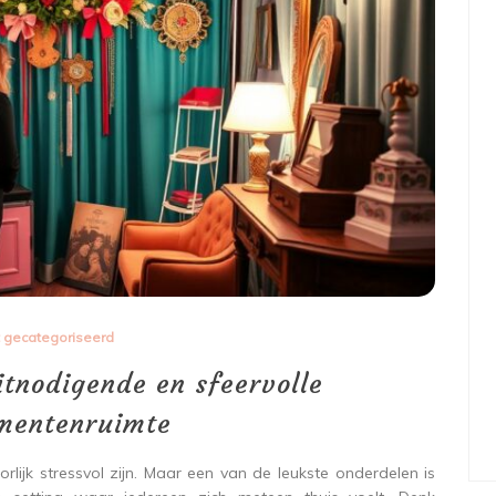
t gecategoriseerd
itnodigende en sfeervolle
mentenruimte
ijk stressvol zijn. Maar een van de leukste onderdelen is