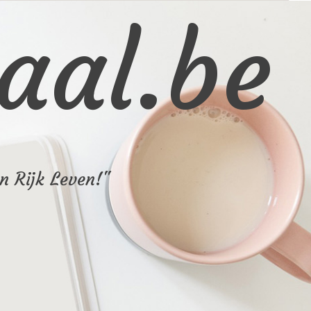
aal.be
n Rijk Leven!"