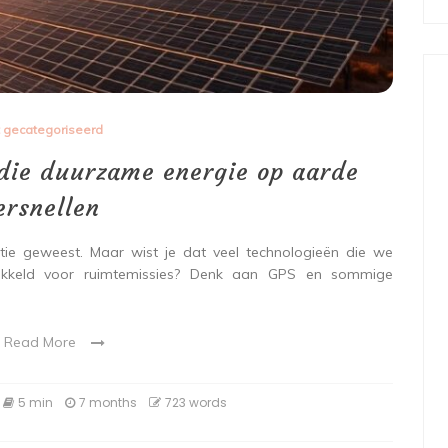
t gecategoriseerd
die duurzame energie op aarde
ersnellen
atie geweest. Maar wist je dat veel technologieën die we
ntwikkeld voor ruimtemissies? Denk aan GPS en sommige
Read More
5 min
7 months
723 words