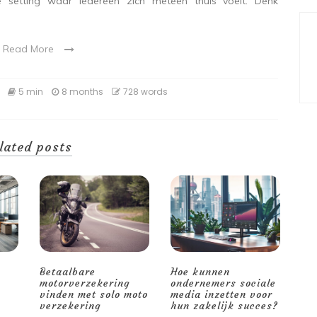
 setting waar iedereen zich meteen thuis voelt. Denk
Read More
5 min
8 months
728 words
lated posts
Betaalbare
Hoe kunnen
motorverzekering
ondernemers sociale
vinden met solo moto
media inzetten voor
verzekering
hun zakelijk succes?