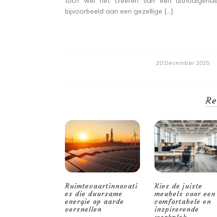
toch wel het creëren van een uitnodigende
bijvoorbeeld aan een gezellige […]
20 December 2025
Re
Ruimtevaartinnovati
Kies de juiste
es die duurzame
meubels voor een
energie op aarde
comfortabele en
versnellen
inspirerende
werkplek