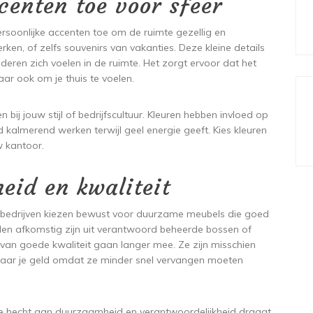
centen toe voor sfeer
persoonlijke accenten toe om de ruimte gezellig en
ken, of zelfs souvenirs van vakanties. Deze kleine details
nderen zich voelen in de ruimte. Het zorgt ervoor dat het
aar ook om je thuis te voelen.
 bij jouw stijl of bedrijfscultuur. Kleuren hebben invloed op
kalmerend werken terwijl geel energie geeft. Kies kleuren
uw kantoor.
id en kwaliteit
r bedrijven kiezen bewust voor duurzame meubels die goed
ialen afkomstig zijn uit verantwoord beheerde bossen of
ls van goede kwaliteit gaan langer mee. Ze zijn misschien
spaar je geld omdat ze minder snel vervangen moeten
de hecht aan duurzaamheid en verantwoordelijkheid draagt