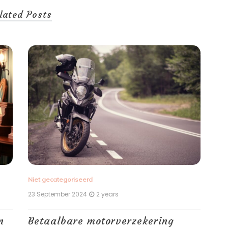
lated Posts
Niet gecategoriseerd
Nie
23 September 2024
2 years
22 
n
Betaalbare motorverzekering
Ho