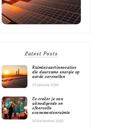
Latest Posts
Ruimtevaartinnovaties
die duurzame energie op
aarde versnellen
10 January 2026
Zo creëer je een
uitnodigende en
sfeervolle
evenementenruimte
20 December 2025