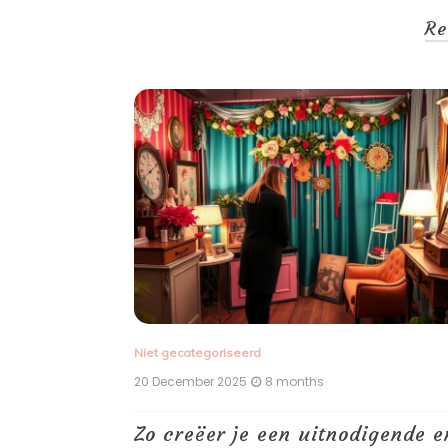
Re
Niet gecategoriseerd
20 December 2025
8 months
die
Zo creëer je een uitnodigende e