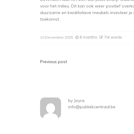
voor het milieu. Dit kan ook weer positief over
duurzame en kwalitatieve meubels investeer je 
toekomst.
8 months
714 words
10 December 2025
Post
Previous post
navigation
by
Joyce
info@publiekcentraal.be