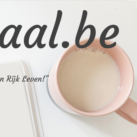
aal.be
n Rijk Leven!"