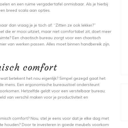
oelen en een ruime vergadertafel onmisbaar. Als je hierbij
en breed scala aan opties.
ar dan vraag je je toch af: “Zitten ze ook lekker?”
oel die er mooi uitziet, maar niet comfortabel zit, doet meer
imte? Een chaotisch bureau zorgt voor een chaotisch
nier van werken passen. Alles moet binnen handbereik zijn,
misch comfort
 wat betekent het nou eigenlijk? Simpel gezegd gaat het
e mens. Een ergonomische bureaustoel ondersteunt
 voorkomen. Hetzelfde geldt voor een verstelbaar bureau;
eld van verschil maken voor je productiviteit en
omisch comfort? Nou, stel je eens voor dat je elke dag met
 vol te houden? Door te investeren in goede meubels voorkom