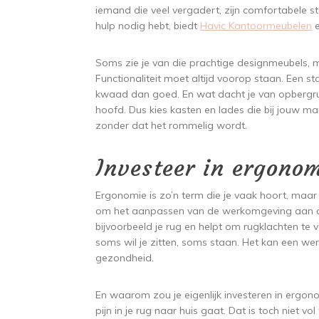
iemand die veel vergadert, zijn comfortabele st
hulp nodig hebt, biedt
Havic Kantoormeubelen
e
Soms zie je van die prachtige designmeubels, ma
Functionaliteit moet altijd voorop staan. Een st
kwaad dan goed. En wat dacht je van opbergru
hoofd. Dus kies kasten en lades die bij jouw ma
zonder dat het rommelig wordt.
Investeer in ergono
Ergonomie is zo’n term die je vaak hoort, maar
om het aanpassen van de werkomgeving aan d
bijvoorbeeld je rug en helpt om rugklachten te
soms wil je zitten, soms staan. Het kan een wer
gezondheid.
En waarom zou je eigenlijk investeren in ergon
pijn in je rug naar huis gaat. Dat is toch niet