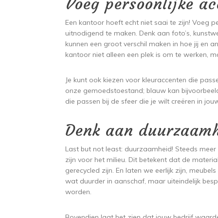
Voeg persoonlijke ac
Een kantoor hoeft echt niet saai te zijn! Voeg 
uitnodigend te maken. Denk aan foto’s, kunstwer
kunnen een groot verschil maken in hoe jij en a
kantoor niet alleen een plek is om te werken, m
Je kunt ook kiezen voor kleuraccenten die passen
onze gemoedstoestand; blauw kan bijvoorbeeld 
die passen bij de sfeer die je wilt creëren in jo
Denk aan duurzaamhe
Last but not least: duurzaamheid! Steeds mee
zijn voor het milieu. Dit betekent dat de mater
gerecycled zijn. En laten we eerlijk zijn, meube
wat duurder in aanschaf, maar uiteindelijk be
worden.
Bovendien laat het zien dat jouw bedrijf waar